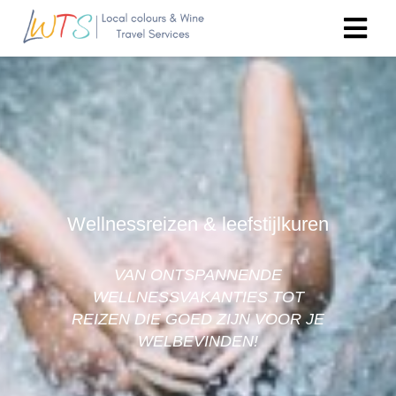
Wellnessreizen & leefstijlkuren
VAN ONTSPANNENDE
WELLNESSVAKANTIES TOT
REIZEN DIE GOED ZIJN VOOR JE
WELBEVINDEN!